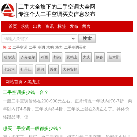
二手大全旗下的二手空调大全网
专注个人二手空调买卖信息发布
首页
求购
出售
资讯
标签
发布
留言
热点:
二手空调
二手
空调
求购
格力
二手空调买卖
哈尔滨
齐齐哈尔
鸡西
鹤岗
双鸭山
大庆
伊春
佳木斯
七台河
牡丹江
黑河
绥化
大兴安岭
网站首页
>
黑龙江
二手空调多少钱一台？
一般二手空调价格在200-900元左右。正常情况一年以内打6-7折，两
年以内打4-5折，三年以内3-4折，三年以上就在2折左右了。具体价
格跟品牌、使
想买二手空调一般都多少钱？