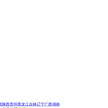
西
陕西
贵州
黑龙江
吉林
辽宁
广西
湖南