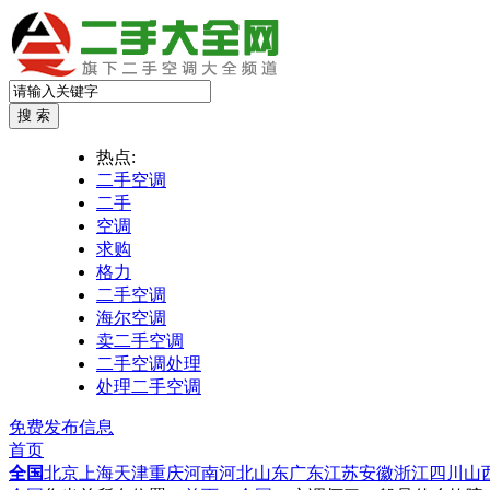
热点:
二手空调
二手
空调
求购
格力
二手空调
海尔空调
卖二手空调
二手空调处理
处理二手空调
免费发布信息
首页
全国
北京
上海
天津
重庆
河南
河北
山东
广东
江苏
安徽
浙江
四川
山