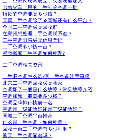
二手空调论坛网成立了买卖欢迎加入
出售火车上用的二手制冷空调一批
报废的空调能卖多少钱？
买卖二手空调除了58同城还有什么平台？
全国二手空调买卖回收群
在郑州想处理二手空调联系谁？
二手空调出售买卖信息登记
二手空调多少钱一台？
紧急搬家二手空调如何处理?
二手空调相关资讯
二手旧空调怎么选?买二手空调注意事项
北京二手空调回收买卖商家
空调坏了一般是什么故障？常见故障介绍
空调加氟一般需要多少钱？
空调品牌排行榜前十名
空调是一级能效好还是三级能效好？
同城二手空调平台推荐
什么是二手空调？如何处置？
回收一台二手空调有多少利润？
购买二手空调靠谱吗？