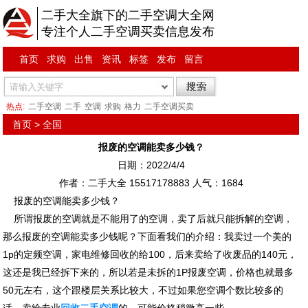
二手大全旗下的二手空调大全网
专注个人二手空调买卖信息发布
首页
求购
出售
资讯
标签
发布
留言
热点:
二手空调
二手
空调
求购
格力
二手空调买卖
首页
>
全国
报废的空调能卖多少钱？
日期：2022/4/4
作者：二手大全 15517178883 人气：
1684
报废的空调能卖多少钱？
所谓报废的空调就是不能用了的空调，卖了后就只能拆解的空调，
那么报废的空调能卖多少钱呢？下面看我们的介绍：
我卖过一个美的
1p的定频空调，家电维修回收的给100，后来卖给了收废品的140元，
这还是我已经拆下来的，所以若是未拆的1P报废空调，价格也就最多
50元左右，这个跟楼层关系比较大，不过如果您空调个数比较多的