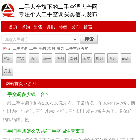
二手大全旗下的二手空调大全网
专注个人二手空调买卖信息发布
首页
求购
出售
资讯
标签
发布
留言
热点:
二手空调
二手
空调
求购
格力
二手空调买卖
杭州
宁波
温州
绍兴
湖州
嘉兴
金华
衢州
台州
丽水
舟山
网站首页
>
浙江
二手空调多少钱一台？
一般二手空调价格在200-900元左右。正常情况一年以内打6-7折，两
年以内打4-5折，三年以内3-4折，三年以上就在2折左右了。具体价
格跟品牌、使
二手旧空调怎么选?买二手空调注意事项