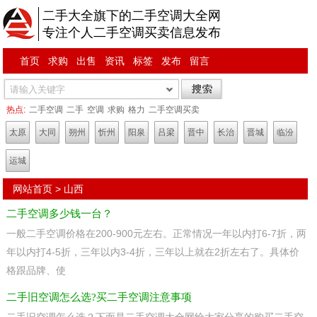
二手大全旗下的二手空调大全网
专注个人二手空调买卖信息发布
首页
求购
出售
资讯
标签
发布
留言
热点:
二手空调
二手
空调
求购
格力
二手空调买卖
太原
大同
朔州
忻州
阳泉
吕梁
晋中
长治
晋城
临汾
运城
网站首页
>
山西
二手空调多少钱一台？
一般二手空调价格在200-900元左右。正常情况一年以内打6-7折，两
年以内打4-5折，三年以内3-4折，三年以上就在2折左右了。具体价
格跟品牌、使
二手旧空调怎么选?买二手空调注意事项