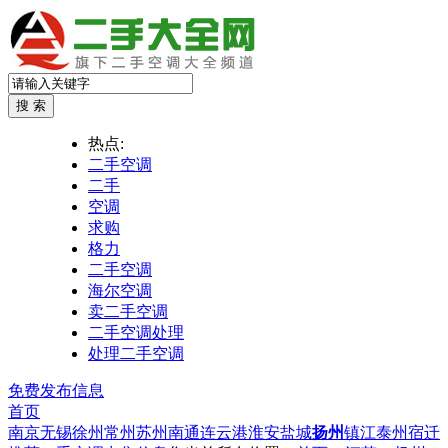
热点:
二手空调
二手
空调
求购
格力
二手空调
海尔空调
卖二手空调
二手空调处理
处理二手空调
免费发布信息
首页
南京
无锡
徐州
常州
苏州
南通
连云港
淮安
盐城
扬州
镇江
泰州
宿迁