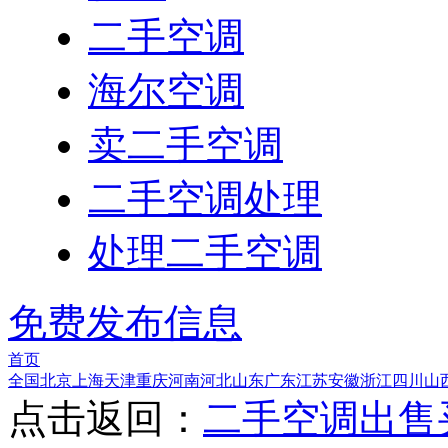
二手空调
海尔空调
卖二手空调
二手空调处理
处理二手空调
免费发布信息
首页
全国
北京
上海
天津
重庆
河南
河北
山东
广东
江苏
安徽
浙江
四川
山
点击返回：
二手空调出售