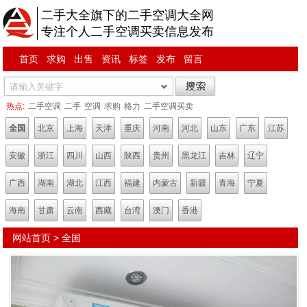
二手大全旗下的二手空调大全网
专注个人二手空调买卖信息发布
首页
求购
出售
资讯
标签
发布
留言
热点:
二手空调
二手
空调
求购
格力
二手空调买卖
全国
北京
上海
天津
重庆
河南
河北
山东
广东
江苏
安徽
浙江
四川
山西
陕西
贵州
黑龙江
吉林
辽宁
广西
湖南
湖北
江西
福建
内蒙古
新疆
青海
宁夏
海南
甘肃
云南
西藏
台湾
澳门
香港
网站首页
>
全国