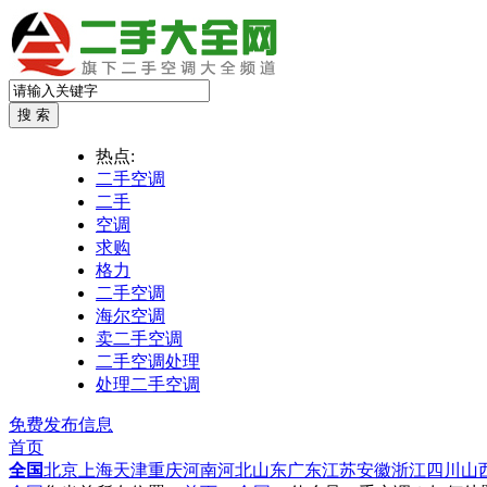
热点:
二手空调
二手
空调
求购
格力
二手空调
海尔空调
卖二手空调
二手空调处理
处理二手空调
免费发布信息
首页
全国
北京
上海
天津
重庆
河南
河北
山东
广东
江苏
安徽
浙江
四川
山