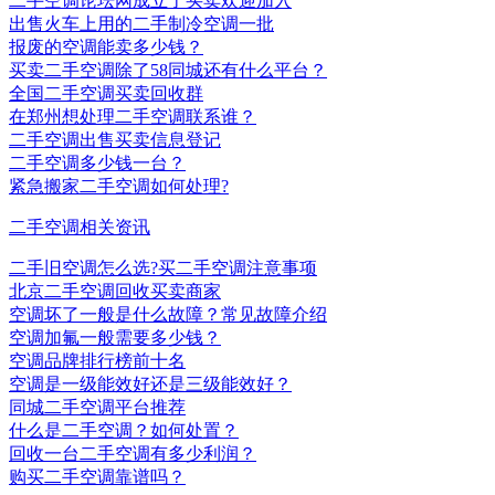
二手空调论坛网成立了买卖欢迎加入
出售火车上用的二手制冷空调一批
报废的空调能卖多少钱？
买卖二手空调除了58同城还有什么平台？
全国二手空调买卖回收群
在郑州想处理二手空调联系谁？
二手空调出售买卖信息登记
二手空调多少钱一台？
紧急搬家二手空调如何处理?
二手空调相关资讯
二手旧空调怎么选?买二手空调注意事项
北京二手空调回收买卖商家
空调坏了一般是什么故障？常见故障介绍
空调加氟一般需要多少钱？
空调品牌排行榜前十名
空调是一级能效好还是三级能效好？
同城二手空调平台推荐
什么是二手空调？如何处置？
回收一台二手空调有多少利润？
购买二手空调靠谱吗？