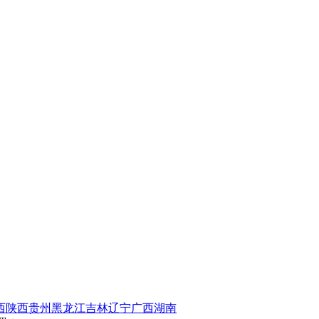
西
陕西
贵州
黑龙江
吉林
辽宁
广西
湖南